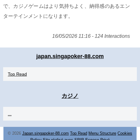
で、カジノゲームはより気持ちよく、納得感のあるエン
ターテインメントになります。
16/05/2026 11:16 - 124 Interactions
japan.singapoker-88.com
Top Read
カジノ
...
© 2026
Japan.singapoker-88.com
Top Read
Menu Structure
Cookies
Policy
Site réalisé avec SPIP
Espace Privé