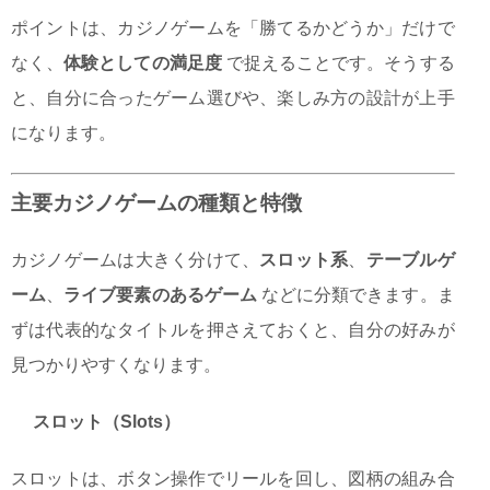
ポイントは、カジノゲームを「勝てるかどうか」だけで
なく、
体験としての満足度
で捉えることです。そうする
と、自分に合ったゲーム選びや、楽しみ方の設計が上手
になります。
主要カジノゲームの種類と特徴
カジノゲームは大きく分けて、
スロット系
、
テーブルゲ
ーム
、
ライブ要素のあるゲーム
などに分類できます。ま
ずは代表的なタイトルを押さえておくと、自分の好みが
見つかりやすくなります。
スロット（Slots）
スロットは、ボタン操作でリールを回し、図柄の組み合