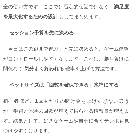
金の使い方です。ここでは否定的な話ではなく、
満足度
を最大化するための設計
としてまとめます。
セッション予算を先に決める
「今日はこの範囲で遊ぶ」と先に決めると、ゲーム体験
がコントロールしやすくなります。これは、勝ち負けに
関係なく
気分よく終われる
確率を上げる方法です。
ベットサイズは「回数を確保できる」水準にする
初心者ほど、1回あたりの賭け金を上げすぎないほう
が、学習と体験の回数が増えて得られる情報量が増えま
す。結果として、好きなゲームや自分に合うテンポも見
つけやすくなります。