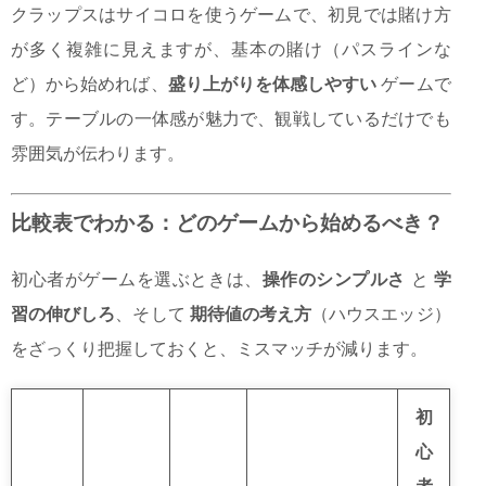
クラップスはサイコロを使うゲームで、初見では賭け方
が多く複雑に見えますが、基本の賭け（パスラインな
ど）から始めれば、
盛り上がりを体感しやすい
ゲームで
す。テーブルの一体感が魅力で、観戦しているだけでも
雰囲気が伝わります。
比較表でわかる：どのゲームから始めるべき？
初心者がゲームを選ぶときは、
操作のシンプルさ
と
学
習の伸びしろ
、そして
期待値の考え方
（ハウスエッジ）
をざっくり把握しておくと、ミスマッチが減ります。
初
心