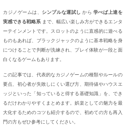
カジノゲームは、
シンプルな運試し
から
学べば上達を
実感できる戦略系
まで、幅広い楽しみ方ができるエンタ
ーテインメントです。スロットのように直感的に遊べる
ものもあれば、ブラックジャックのように基本戦略を身
につけることで判断が洗練され、プレイ体験が一段と面
白くなるゲームもあります。
この記事では、代表的なカジノゲームの種類やルールの
要点、初心者が失敗しにくい選び方、期待値やハウスエ
ッジといった「知っていると得する基礎知識」を、でき
るだけわかりやすくまとめます。娯楽としての魅力を最
大化するためのコツも紹介するので、初めての方も再入
門の方もぜひ参考にしてください。