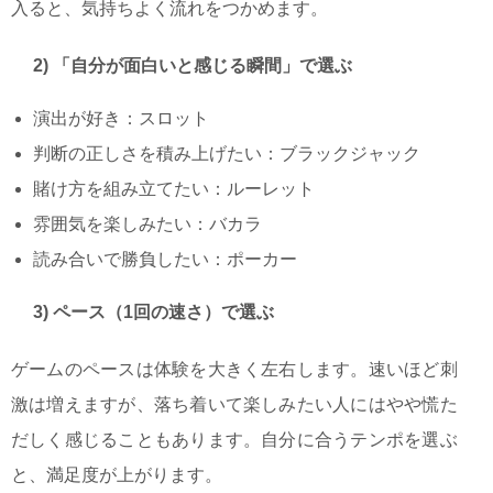
入ると、気持ちよく流れをつかめます。
2) 「自分が面白いと感じる瞬間」で選ぶ
演出が好き：スロット
判断の正しさを積み上げたい：ブラックジャック
賭け方を組み立てたい：ルーレット
雰囲気を楽しみたい：バカラ
読み合いで勝負したい：ポーカー
3) ペース（1回の速さ）で選ぶ
ゲームのペースは体験を大きく左右します。速いほど刺
激は増えますが、落ち着いて楽しみたい人にはやや慌た
だしく感じることもあります。自分に合うテンポを選ぶ
と、満足度が上がります。