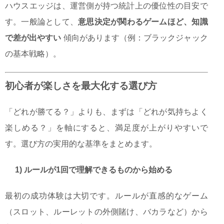
ハウスエッジは、運営側が持つ統計上の優位性の目安で
す。一般論として、
意思決定が関わるゲームほど、知識
で差が出やすい
傾向があります（例：ブラックジャック
の基本戦略）。
初心者が楽しさを最大化する選び方
「どれが勝てる？」よりも、まずは「どれが気持ちよく
楽しめる？」を軸にすると、満足度が上がりやすいで
す。選び方の実用的な基準をまとめます。
1) ルールが1回で理解できるものから始める
最初の成功体験は大切です。ルールが直感的なゲーム
（スロット、ルーレットの外側賭け、バカラなど）から