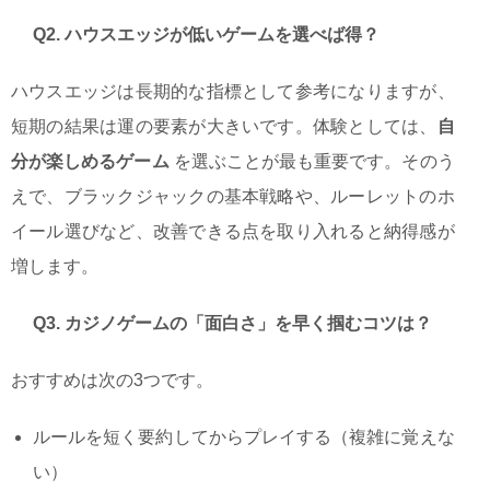
Q2. ハウスエッジが低いゲームを選べば得？
ハウスエッジは長期的な指標として参考になりますが、
短期の結果は運の要素が大きいです。体験としては、
自
分が楽しめるゲーム
を選ぶことが最も重要です。そのう
えで、ブラックジャックの基本戦略や、ルーレットのホ
イール選びなど、改善できる点を取り入れると納得感が
増します。
Q3. カジノゲームの「面白さ」を早く掴むコツは？
おすすめは次の3つです。
ルールを短く要約してからプレイする（複雑に覚えな
い）